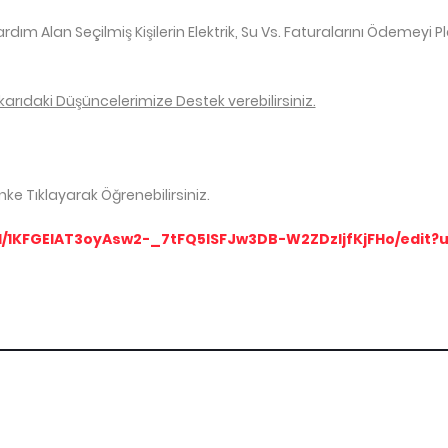
rdım Alan Seçilmiş Kişilerin Elektrik, Su Vs. Faturalarını Ödem
ıdaki Düşüncelerimize Destek verebilirsiniz.
nke Tıklayarak Öğrenebilirsiniz.
d/1KFGEIAT3oyAsw2-_7tFQ5ISFJw3DB-W2ZDzIjfKjFHo/edit?