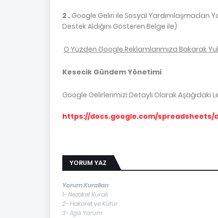
2 .
Google Geliri ile Sosyal Yardımlaşmadan Ya
Destek Aldığını Gösteren Belge ile)
O Yüzden Google Reklamlarımıza Bakarak Yukar
Kesecik Gündem Yönetimi
Google Gelirlerimizi Detaylı Olarak Aşağıdaki Li
https://docs.google.com/spreadsheets/
YORUM YAZ
Yorum Kuralları
1- Nezaket Kuralı
2- Hakaret ve Küfür
3- İlgili Yorum