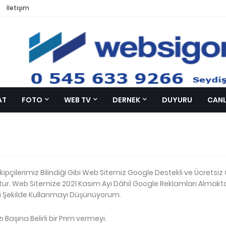
İletişim
AT
FOTO
WEB TV
DERNEK
DUYURU
CANL
ipçilerimiz Bilindiği Gibi Web Sitemiz Google Destekli ve Ücretsi
ktur. Web Sitemize 2021 Kasım Ayı Dâhil Google Reklamları Almakt
i Şekilde Kullanmayı Düşünüyorum.
ı Başına Belirli bir Prim vermeyi.